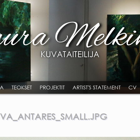
TA
TEOKSET
PROJEKTIT
ARTIST'S STATEMENT
CV
UVA_ANTARES_SMALL.JPG