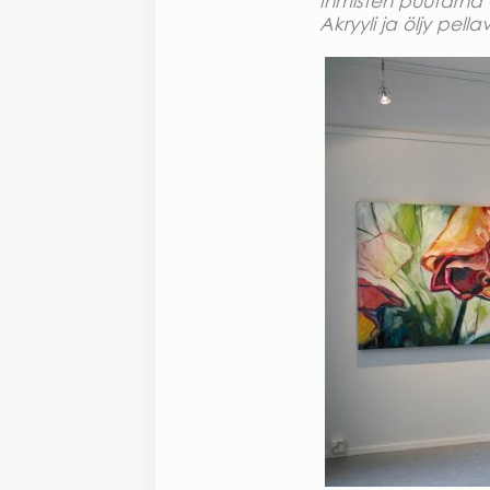
Ihmisten puutarha 
Akryyli ja öljy pellav