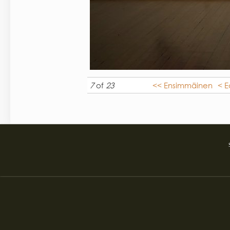
7
of
23
<< Ensimmäinen
< E