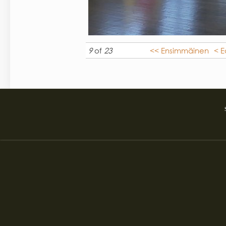
9
of
23
<< Ensimmäinen
< E