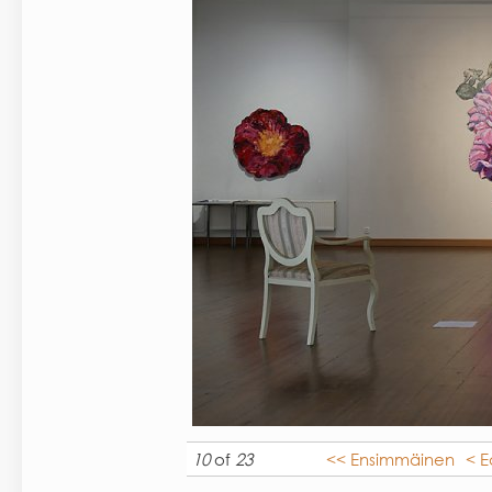
10
of
23
<< Ensimmäinen
< E