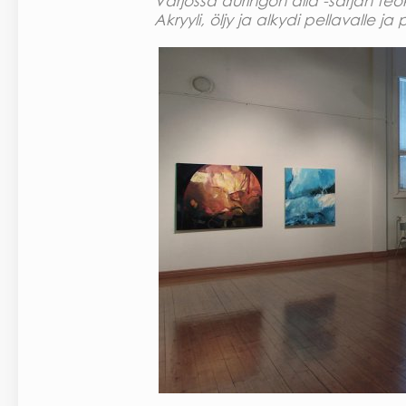
Varjossa auringon alla -sarjan teo
Akryyli, öljy ja alkydi pellavalle ja p