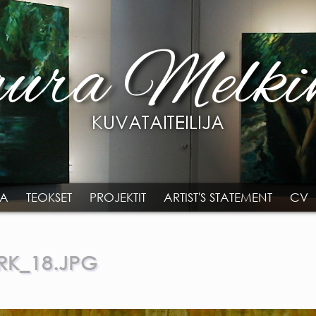
TA
TEOKSET
PROJEKTIT
ARTIST'S STATEMENT
CV
K_18.JPG