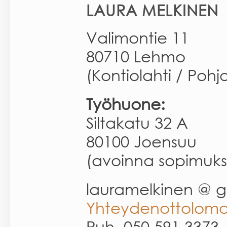
LAURA MELKINEN
Valimontie 11
80710 Lehmo
(Kontiolahti / Pohjo
Työhuone:
Siltakatu 32 A
80100 Joensuu
(avoinna sopimuk
lauramelkinen @ 
Yhteydenottolom
Puh. 050 591 3373