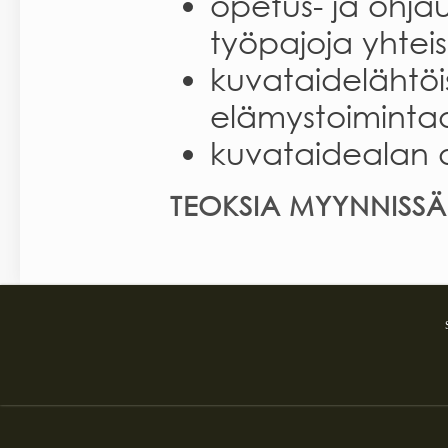
opetus- ja ohjaus
työpajoja yhteisöi
kuvataidelähtöis
elämystoiminta
kuvataidealan a
TEOKSIA MYYNNISSÄ