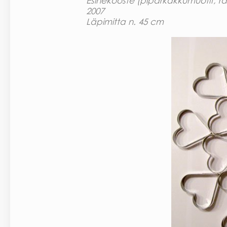
Esinekooste (piparkakkumuotit, r
2007
Läpimitta n. 45 cm