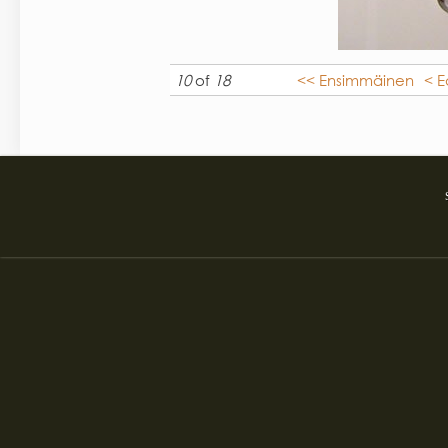
10
of
18
<< Ensimmäinen
< E