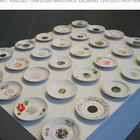
 eilen, kesällä -sekatekniikkateos Galleria Tykossa Nurme