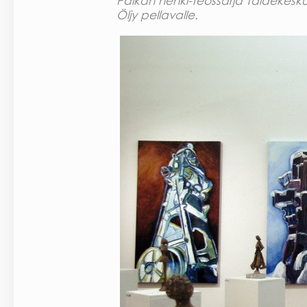
Paikan henki-teossarja Taidekesk
Öljy pellavalle.