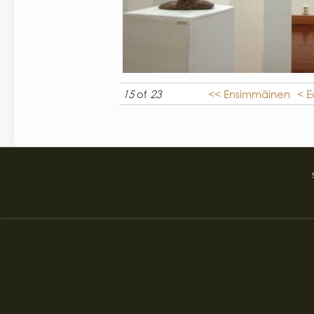
15
of
23
<< Ensimmäinen
< E