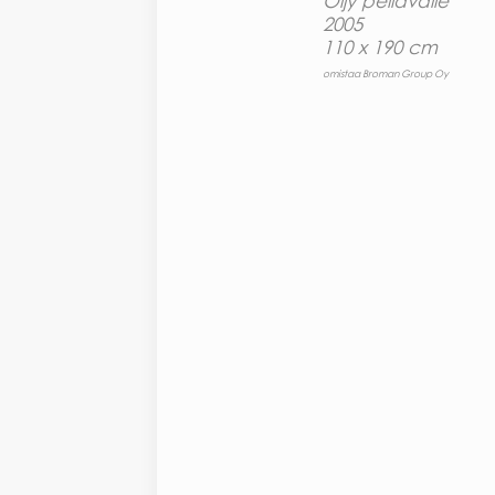
Öljy pellavalle
2005
110 x 190 cm
omistaa Broman Group Oy