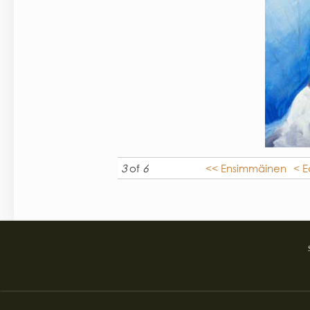
3
of
6
<< Ensimmäinen
< E