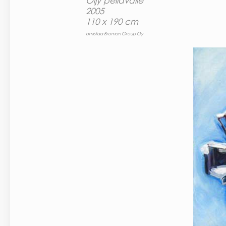
Öljy pellavalle
2005
110 x 190 cm
omistaa Broman Group Oy